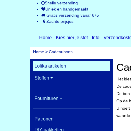
Snelle verzending
Uniek en handgemaakt
Gratis verzending vanaf €75
Zachte prijsjes
Home
Kies hier je stof
Info
Verzendkost
Home
>
Cadeaubons
Ca
Lolika artikelen
Stoffen
Het ide
De cade
De bon 
Fournituren
Op de b
U hoeft
waarde 
Patronen
DIY-pakketten