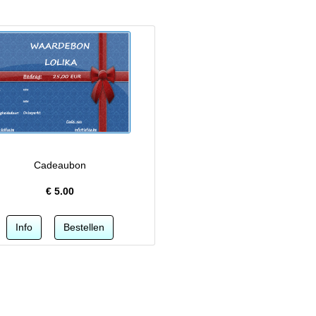
Cadeaubon
€
5.00