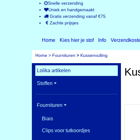
Snelle verzending
Uniek en handgemaakt
Gratis verzending vanaf €75
Zachte prijsjes
Home
Kies hier je stof
Info
Verzendkost
Home
>
Fournituren
>
Kussenvulling
Kus
Lolika artikelen
Stoffen
Fournituren
Biais
Clips voor tutkoordjes